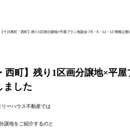
t》【十川東町・西町】残り1区画分譲地×平屋プラン相談会 7/5・6・12・13 情報公
町・西町】残り1区画分譲地×平屋プ
たしました
タリーハウス不動産では
分譲地をご紹介するのと