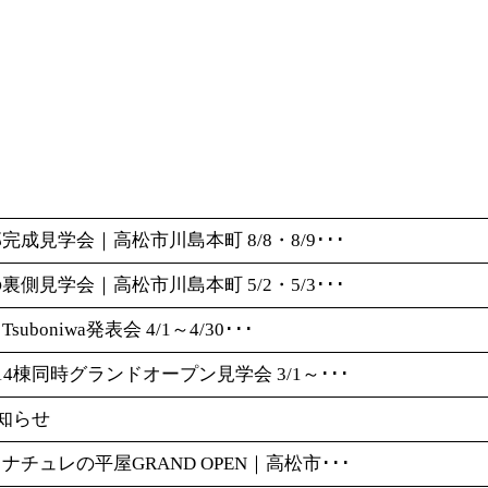
邸完成見学会｜高松市川島本町 8/8・8/9･･･
の裏側見学会｜高松市川島本町 5/2・5/3･･･
uboniwa発表会 4/1～4/30･･･
！14棟同時グランドオープン見学会 3/1～･･･
知らせ
！ナチュレの平屋GRAND OPEN｜高松市･･･