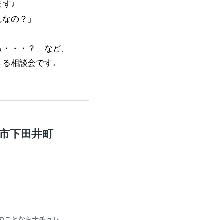
ます♩
んなの？」
る・・・？」など、
きる相談会です♩