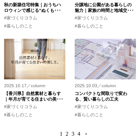
秋の新築住宅特集｜おうちハ
分譲地に公園がある暮らしの
ロウィンで感じる“ぬくも･･･
魅力｜家族の時間と地域交･･･
#家づくりコラム
#家づくりコラム
#暮らしのこと
#暮らしのこと
2025.10.17／column
2025.10.03／column
【香川県】自然素材と暮らす
コンパクトな間取りで変わ
｜年月が育てる住まいの美･･･
る、賢い暮らしの工夫
#家づくりコラム
#家づくりコラム
#暮らしのこと
#暮らしのこと
1
2
3
4
»